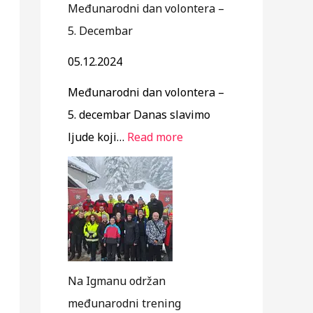
r
u
š
a
ć
n
n
Međunarodni dan volontera –
n
i
r
t
a
5. Decembar
o
l
e
o
k
05.12.2024
i
i
”
n
r
Međunarodni dan volontera –
z
P
a
i
5. decembar Danas slavimo
v
H
S
z
ljude koji…
Read more
j
T
a
u
e
L
r
”
š
S
a
t
o
j
a
b
e
j
u
v
n
k
o
Na Igmanu održan
e
u
međunarodni trening