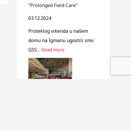
s
“Prolonged Field Care”
k
03.12.2024
u
p
Proteklog vikenda u našem
š
domu na Igmanu ugostili smo
t
GSS…
Read more
i
n
e
G
o
r
Završena prva USAR OBUKA U
s
ORGANIZACIJI GSSKS
k