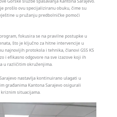
ove Gorske službe spašavanja Kantona Sarajevo.
e prošlo ovu specijaliziranu obuku, čime su
 vještine u pružanju predbolničke pomoći
rogram, fokusira se na pravilne postupke u
ata, što je ključno za hitne intervencije u
 najnovijih protokola i tehnika, članovi GSS KS
zo i efikasno odgovore na sve izazove koji ih
a u različitim okruženjima.
arajevo nastavlja kontinuirano ulagati u
svim građanima Kantona Sarajevo osigurali
kriznim situacijama.