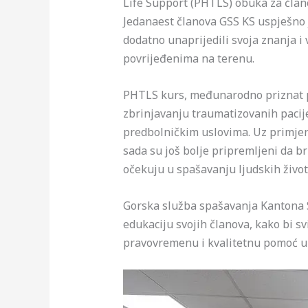
Life Support (PHTLS) obuka za član
Jedanaest članova GSS KS uspješno j
dodatno unaprijedili svoja znanja i
povrijeđenima na terenu.
PHTLS kurs, međunarodno priznat p
zbrinjavanju traumatizovanih pacijen
predbolničkim uslovima. Uz primjenu
sada su još bolje pripremljeni da br
očekuju u spašavanju ljudskih život
Gorska služba spašavanja Kantona S
edukaciju svojih članova, kako bi 
pravovremenu i kvalitetnu pomoć u 