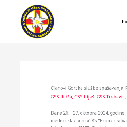
Skip
to
content
Po
Članovi Gorske službe spašavanja 
GSS Ilidža
,
GSS Ilijaš
,
GSS Trebević
,
Dana 26. i 27. oktobra 2024. godine
medicinsku pomoć KS “Prim.dr. Silv