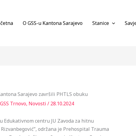
četna
O GSS-u Kantona Sarajevo
Stanice
Savje
Kantona Sarajevo završili PHTLS obuku
GSS Trnovo
,
Novosti
/
28.10.2024
, u Edukativnom centru JU Zavoda za hitnu
a Rizvanbegović”, održana je Prehospital Trauma