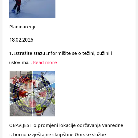
j
e
Planinarenje
v
o
18.02.2026
1. Istražite stazu Informišite se o težini, dužini i
uslovima…
Read more
OBAVIJEST o promjeni lokacije održavanja Vanredne
izborno izvještajne skupštine Gorske službe