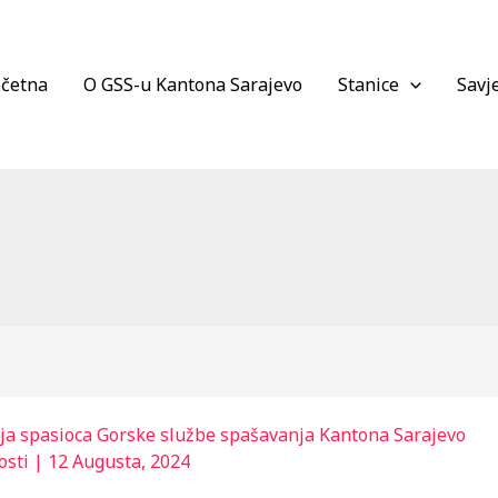
četna
O GSS-u Kantona Sarajevo
Stanice
Savje
ja spasioca Gorske službe spašavanja Kantona Sarajevo
osti
|
12 Augusta, 2024