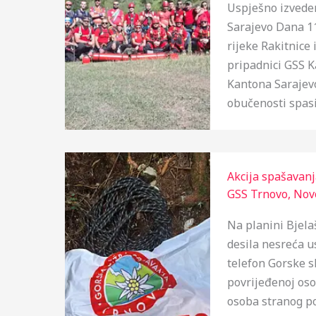
Uspješno izvede
Sarajevo Dana 11
rijeke Rakitnice
pripadnici GSS K
Kantona Sarajevo
obučenosti spasi
Akcija spašavanj
GSS Trnovo
,
Nov
Na planini Bjela
desila nesreća u
telefon Gorske s
povrijeđenoj osob
osoba stranog po