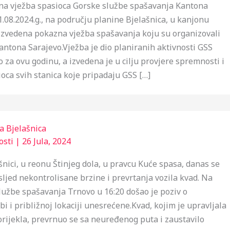
na vježba spasioca Gorske službe spašavanja Kantona
.08.2024.g., na području planine Bjelašnica, u kanjonu
 izvedena pokazna vježba spašavanja koju su organizovali
antona Sarajevo.Vježba je dio planiranih aktivnosti GSS
 za ovu godinu, a izvedena je u cilju provjere spremnosti i
oca svih stanica koje pripadaju GSS […]
a Bjelašnica
osti
|
26 Jula, 2024
šnici, u reonu Štinjeg dola, u pravcu Kuće spasa, danas se
sljed nekontrolisane brzine i prevrtanja vozila kvad. Na
lužbe spašavanja Trnovo u 16:20 došao je poziv o
i i približnoj lokaciji unesrećene.Kvad, kojim je upravljala
rijekla, prevrnuo se sa neuređenog puta i zaustavilo