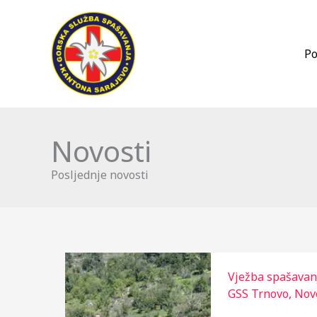
Skip
to
content
Po
Novosti
Posljednje novosti
Vježba spašavan
GSS Trnovo
,
Nov