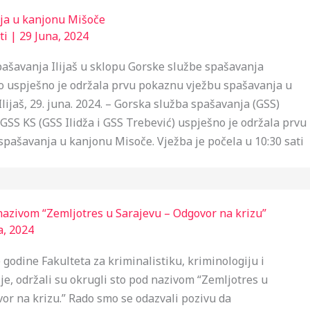
ja u kanjonu Mišoče
ti
|
29 Juna, 2024
ašavanja Ilijaš u sklopu Gorske službe spašavanja
o uspješno je održala prvu pokaznu vježbu spašavanja u
lijaš, 29. juna. 2024. – Gorska služba spašavanja (GSS)
 GSS KS (GSS Ilidža i GSS Trebević) uspješno je održala prvu
pašavanja u kanjonu Misoče. Vježba je počela u 10:30 sati
nazivom “Zemljotres u Sarajevu – Odgovor na krizu”
a, 2024
 godine Fakulteta za kriminalistiku, kriminologiju i
je, održali su okrugli sto pod nazivom “Zemljotres u
or na krizu.” Rado smo se odazvali pozivu da