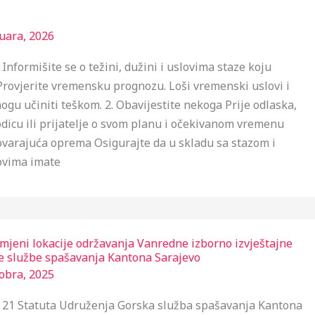
uara, 2026
u Informišite se o težini, dužini i uslovima staze koju
 Provjerite vremensku prognozu. Loši vremenski uslovi i
ogu učiniti teškom. 2. Obavijestite nekoga Prije odlaska,
odicu ili prijatelje o svom planu i očekivanom vremenu
ovarajuća oprema Osigurajte da u skladu sa stazom i
ovima imate
jeni lokacije održavanja Vanredne izborno izvještajne
e službe spašavanja Kantona Sarajevo
obra, 2025
 21 Statuta Udruženja Gorska služba spašavanja Kantona