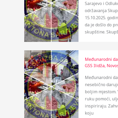
Sarajevo i Odlu
održavanja Skup
15.10.2025. godi
da je došlo do p
skupštine. Skupšt
Međunarodni dan
GSS Ilidža
,
Novos
Međunarodni dan
nesebično daruju 
boljim mjestom. V
ruku pomoći, ulj
inspiriraju. Zah
koju