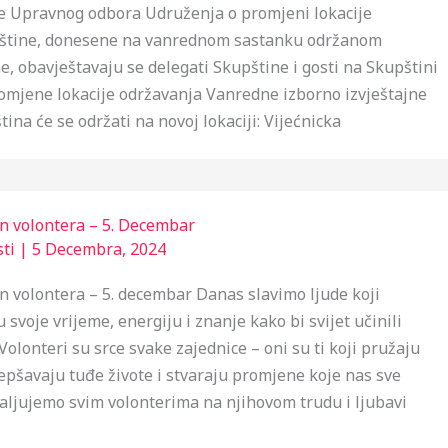
ke Upravnog odbora Udruženja o promjeni lokacije
štine, donesene na vanrednom sastanku održanom
ne, obavještavaju se delegati Skupštine i gosti na Skupštini
romjene lokacije održavanja Vanredne izborno izvještajne
ina će se održati na novoj lokaciji: Vijećnicka
 volontera – 5. Decembar
ti
|
5 Decembra, 2024
 volontera – 5. decembar Danas slavimo ljude koji
svoje vrijeme, energiju i znanje kako bi svijet učinili
olonteri su srce svake zajednice – oni su ti koji pružaju
epšavaju tuđe živote i stvaraju promjene koje nas sve
valjujemo svim volonterima na njihovom trudu i ljubavi