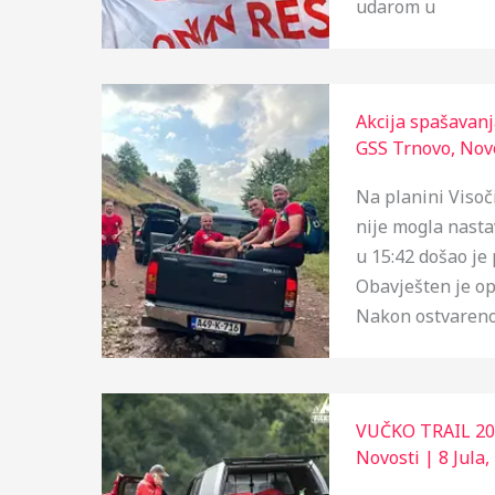
udarom u
Akcija spašavanj
GSS Trnovo
,
Nov
Na planini Visoč
nije mogla nasta
u 15:42 došao je 
Obavješten je ope
Nakon ostvarenog
VUČKO TRAIL 20
Novosti
|
8 Jula,