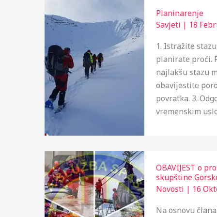
Planinarenje
Savjeti
|
18 Febr
1. Istražite staz
planirate proći.
najlakšu stazu m
obavijestite por
povratka. 3. Odg
vremenskim usl
OBAVIJEST o prom
skupštine Gorsk
Novosti
|
16 Okt
Na osnovu člana