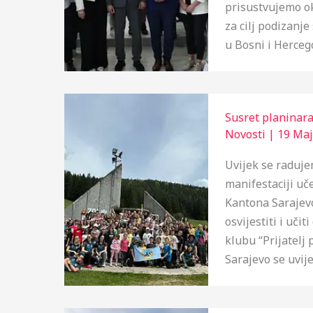
prisustvujemo ok
za cilj podizanje
u Bosni i Herceg
Susret planinar
Novosti
|
19 Maj
Uvijek se raduje
manifestaciji uč
Kantona Sarajevo
osvijestiti i uč
klubu “Prijatelj
Sarajevo se uvij