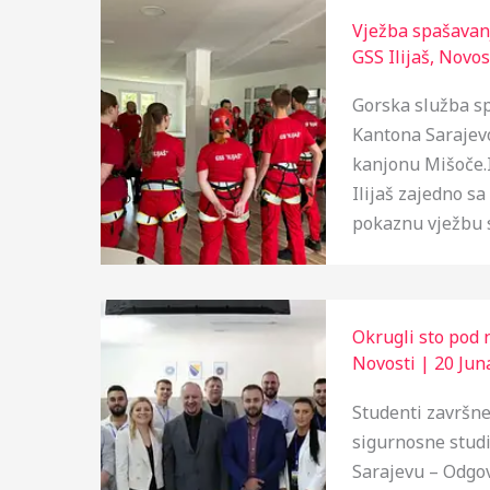
Vježba spašavan
GSS Ilijaš
,
Novos
Gorska služba sp
Kantona Sarajev
kanjonu Mišoče.I
Ilijaš zajedno sa
pokaznu vježbu s
Okrugli sto pod 
Novosti
|
20 Jun
Studenti završne
sigurnosne studi
Sarajevu – Odgov