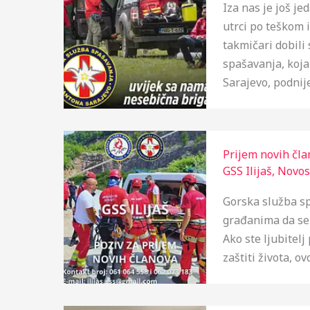
Iza nas je još je
utrci po teškom 
takmičari dobili 
spašavanja, koja
Sarajevo, podnij
Prijem novih čla
GSS Ilijaš
,
Novos
Gorska služba sp
građanima da se 
Ako ste ljubitelj
zaštiti života, o