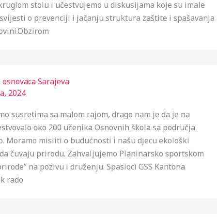
ruglom stolu i učestvujemo u diskusijama koje su imale
 svijesti o prevenciji i jačanju struktura zaštite i spašavanja
ovini.Obzirom
a osnovaca Sarajeva
a, 2024
mo susretima sa malom rajom, drago nam je da je na
estvovalo oko 200 učenika Osnovnih škola sa područja
. Moramo misliti o budućnosti i našu djecu ekološki
iti da čuvaju prirodu. Zahvaljujemo Planinarsko sportskom
 prirode” na pozivu i druženju. Spasioci GSS Kantona
ek rado