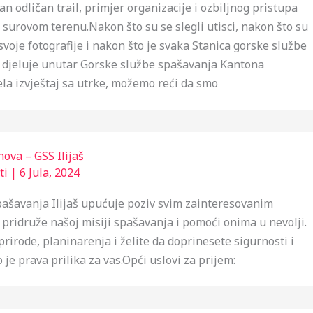
dan odličan trail, primjer organizacije i ozbiljnog pristupa
i surovom terenu.Nakon što su se slegli utisci, nakon što su
svoje fotografije i nakon što je svaka Stanica gorske službe
 djeluje unutar Gorske službe spašavanja Kantona
ela izvještaj sa utrke, možemo reći da smo
nova – GSS Ilijaš
ti
|
6 Jula, 2024
ašavanja Ilijaš upućuje poziv svim zainteresovanim
pridruže našoj misiji spašavanja i pomoći onima u nevolji.
 prirode, planinarenja i želite da doprinesete sigurnosti i
vo je prava prilika za vas.Opći uslovi za prijem: