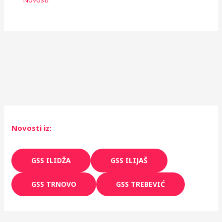
a
n
j
a
K
a
n
t
Novosti iz:
o
n
GSS ILIDŽA
GSS ILIJAŠ
a
S
GSS TRNOVO
GSS TREBEVIĆ
a
r
a