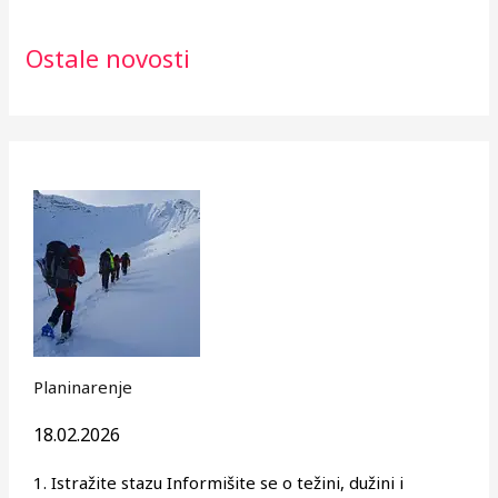
j
Ostale novosti
e
v
o
Planinarenje
18.02.2026
1. Istražite stazu Informišite se o težini, dužini i