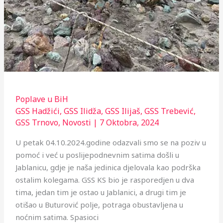
Poplave u BiH
GSS Hadžići
,
GSS Ilidža
,
GSS Ilijaš
,
GSS Trebević
,
GSS Trnovo
,
Novosti
|
7 Oktobra, 2024
U petak 04.10.2024.godine odazvali smo se na poziv u
pomoć i već u poslijepodnevnim satima došli u
Jablanicu, gdje je naša jedinica djelovala kao podrška
ostalim kolegama. GSS KS bio je rasporedjen u dva
tima, jedan tim je ostao u Jablanici, a drugi tim je
otišao u Buturović polje, potraga obustavljena u
noćnim satima. Spasioci