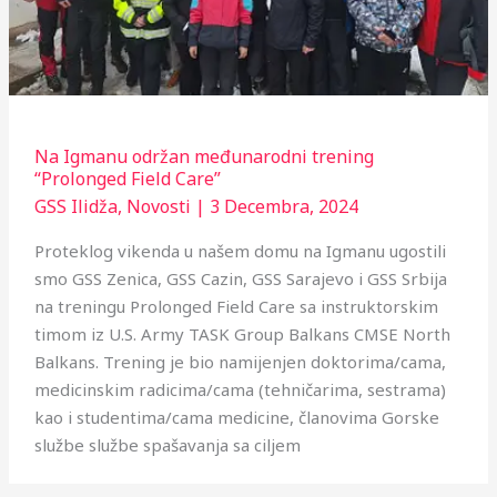
Na Igmanu održan međunarodni trening
“Prolonged Field Care”
GSS Ilidža
,
Novosti
|
3 Decembra, 2024
Proteklog vikenda u našem domu na Igmanu ugostili
smo GSS Zenica, GSS Cazin, GSS Sarajevo i GSS Srbija
na treningu Prolonged Field Care sa instruktorskim
timom iz U.S. Army TASK Group Balkans CMSE North
Balkans. Trening je bio namijenjen doktorima/cama,
medicinskim radicima/cama (tehničarima, sestrama)
kao i studentima/cama medicine, članovima Gorske
službe službe spašavanja sa ciljem