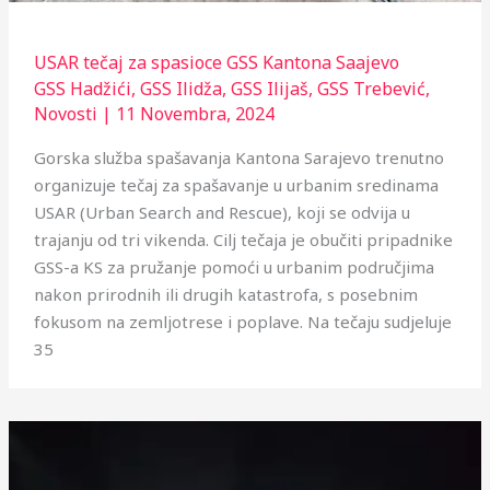
USAR tečaj za spasioce GSS Kantona Saajevo
GSS Hadžići
,
GSS Ilidža
,
GSS Ilijaš
,
GSS Trebević
,
Novosti
|
11 Novembra, 2024
Gorska služba spašavanja Kantona Sarajevo trenutno
organizuje tečaj za spašavanje u urbanim sredinama
USAR (Urban Search and Rescue), koji se odvija u
trajanju od tri vikenda. Cilj tečaja je obučiti pripadnike
GSS-a KS za pružanje pomoći u urbanim područjima
nakon prirodnih ili drugih katastrofa, s posebnim
fokusom na zemljotrese i poplave. Na tečaju sudjeluje
35