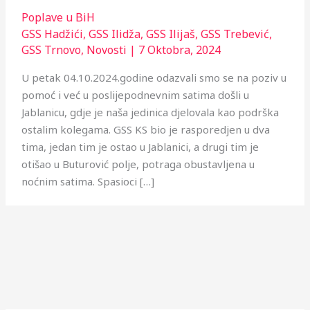
Poplave u BiH
GSS Hadžići
,
GSS Ilidža
,
GSS Ilijaš
,
GSS Trebević
,
GSS Trnovo
,
Novosti
|
7 Oktobra, 2024
U petak 04.10.2024.godine odazvali smo se na poziv u
pomoć i već u poslijepodnevnim satima došli u
Jablanicu, gdje je naša jedinica djelovala kao podrška
ostalim kolegama. GSS KS bio je rasporedjen u dva
tima, jedan tim je ostao u Jablanici, a drugi tim je
otišao u Buturović polje, potraga obustavljena u
noćnim satima. Spasioci […]