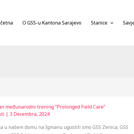
četna
O GSS-u Kantona Sarajevo
Stanice
Savje
n međunarodni trening “Prolonged Field Care”
ti
|
3 Decembra, 2024
da u našem domu na Igmanu ugostili smo GSS Zenica, GSS