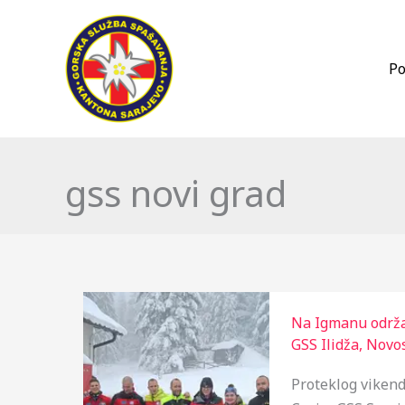
Skip
to
content
Po
gss novi grad
Na Igmanu održa
GSS Ilidža
,
Novos
Proteklog viken