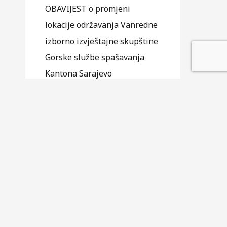
OBAVIJEST o promjeni
lokacije održavanja Vanredne
izborno izvještajne skupštine
Gorske službe spašavanja
Kantona Sarajevo
16.10.2025
Na osnovu člana 21 Statuta
Udruženja Gorska služba
spašavanja Kantona