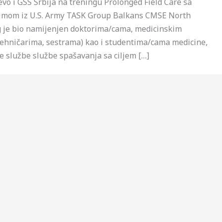
evo i GSS Srbija na treningu Prolonged Field Care sa
timom iz U.S. Army TASK Group Balkans CMSE North
g je bio namijenjen doktorima/cama, medicinskim
tehničarima, sestrama) kao i studentima/cama medicine,
 službe službe spašavanja sa ciljem […]