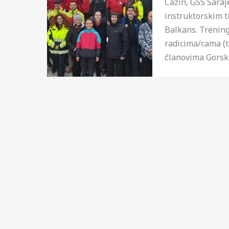
Cazin, GSS Saraj
instruktorskim 
Balkans. Trenin
radicima/cama (
članovima Gorske