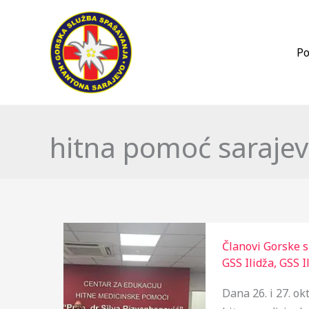
Skip
to
content
Po
hitna pomoć saraje
Članovi Gorske 
GSS Ilidža
,
GSS Il
Dana 26. i 27. o