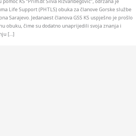
 pomoć KS “Prim.dr. Silva Rizvanbegović”, održana je
uma Life Support (PHTLS) obuka za članove Gorske službe
na Sarajevo. Jedanaest članova GSS KS uspješno je prošlo
anu obuku, čime su dodatno unaprijedili svoja znanja i
nju […]