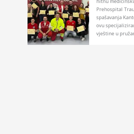
hitnu medicinsku
Prehospital Tra
spašavanja Kanto
ovu specijalizir
vještine u pruža