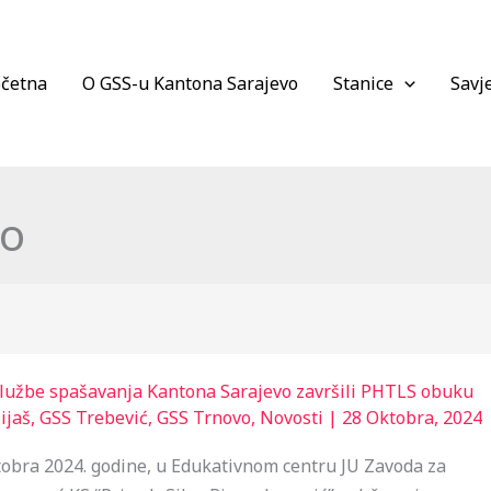
četna
O GSS-u Kantona Sarajevo
Stanice
Savje
vo
službe spašavanja Kantona Sarajevo završili PHTLS obuku
ijaš
,
GSS Trebević
,
GSS Trnovo
,
Novosti
|
28 Oktobra, 2024
ktobra 2024. godine, u Edukativnom centru JU Zavoda za