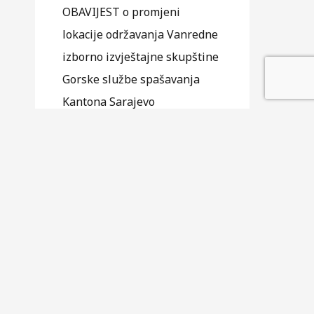
OBAVIJEST o promjeni
lokacije održavanja Vanredne
izborno izvještajne skupštine
Gorske službe spašavanja
Kantona Sarajevo
16.10.2025
Na osnovu člana 21 Statuta
Udruženja Gorska služba
spašavanja Kantona