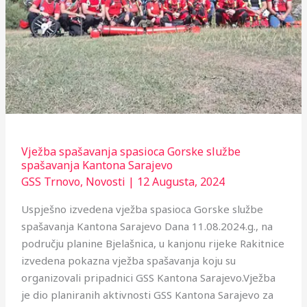
Vježba spašavanja spasioca Gorske službe
spašavanja Kantona Sarajevo
GSS Trnovo
,
Novosti
|
12 Augusta, 2024
Uspješno izvedena vježba spasioca Gorske službe
spašavanja Kantona Sarajevo Dana 11.08.2024.g., na
području planine Bjelašnica, u kanjonu rijeke Rakitnice
izvedena pokazna vježba spašavanja koju su
organizovali pripadnici GSS Kantona Sarajevo.Vježba
je dio planiranih aktivnosti GSS Kantona Sarajevo za