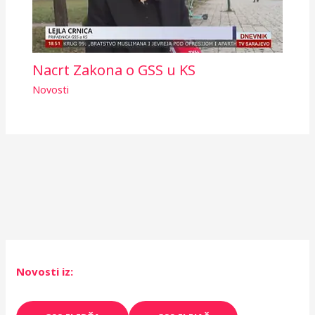
a
n
j
Nacrt Zakona o GSS u KS
a
Novosti
K
a
n
t
o
n
a
S
a
Novosti iz:
r
a