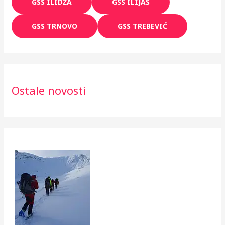
GSS ILIDŽA
GSS ILIJAŠ
j
GSS TRNOVO
GSS TREBEVIĆ
e
v
o
Ostale novosti