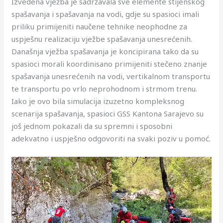
Izvedena vježba je sadržavala sve elemente stijenskog
i
K
v
i
a
A
v
e
ž
e
u
a
j
S
b
e
e
a
spašavanja i spašavanja na vodi, gdje su spasioci imali
c
a
a
n
C
a
m
a
T
š
a
a
u
s
s
j
priliku primijeniti naučene tehnike neophodne za
i
n
g
I
c
b
v
u
n
a
s
u
l
e
uspješnu realizaciju vježbe spašavanja unesrećenih.
Današnja vježba spašavanja je koncipirana tako da su
k
t
“
J
n
a
a
r
i
j
p
S
u
v
spasioci morali koordinisano primijeniti stečeno znanje
l
o
P
I
a
r
n
s
c
e
a
a
ž
o
spašavanja unesrećenih na vodi, vertikalnom transportu
i
n
r
G
B
j
k
a
v
š
r
b
te transportu po vrlo neprohodnom i strmom trenu.
s
a
o
S
j
a
o
-
o
a
a
e
Iako je ovo bila simulacija izuzetno kompleksnog
t
S
l
S
e
V
j
I
v
j
s
scenarija spašavanja, spasioci GSS Kantona Sarajevo su
još jednom pokazali da su spremni i sposobni
e
a
o
K
l
a
g
a
e
p
adekvatno i uspješno odgovoriti na svaki poziv u pomoć.
n
r
n
S
a
n
m
n
v
a
a
a
g
š
r
a
j
u
š
T
j
e
n
e
n
a
–
a
r
e
d
i
d
T
O
v
e
v
F
c
n
r
d
a
b
o
i
i
e
e
g
n