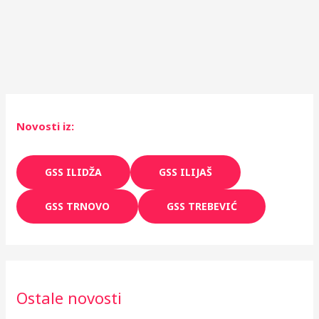
a
n
j
a
K
a
Novosti iz:
n
t
GSS ILIDŽA
GSS ILIJAŠ
o
GSS TRNOVO
GSS TREBEVIĆ
n
a
S
a
Ostale novosti
r
a