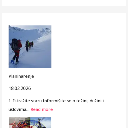
j
e
v
o
Planinarenje
18.02.2026
1. Istražite stazu Informišite se o težini, dužini i
uslovima…
Read more