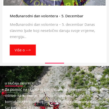
Međunarodni dan volontera - 5. Decembar
Međunarodni dan volontera – 5. decembar Danas
slavimo ljude koji nesebično daruju svoje vrijeme,
energiju...
Više o -->
u slučaju nesreće
Za pomoć na skijaškoj stazi, ili u bilo kojoj situaciji koja se
odnosi na kretanje, boravak i opasnost na planini,
kontaktirajte spasioce Gorske službe spašavanja Kantona
Sarajevo –> 121 <–