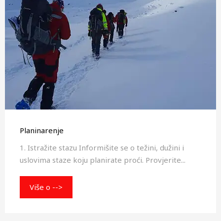
Planinarenje
1. Istražite stazu Informišite se o težini, dužini i
uslovima staze koju planirate proći. Provjerite...
Više o -->